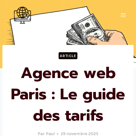
Aller
au
contenu
ARTICLE
Agence web
Paris : Le guide
des tarifs
Par
Paul
29 novembre 2025